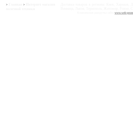
Главная
Интернет магазин
Доставка товаров в регионы: Киев, Харьков, Д
>
>
Винница, Львов, Тернополь, Житомир, Ровно, С
полезной техники
Комплексная раскрутка сайта
www.web-prom