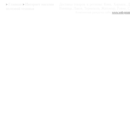
Главная
Интернет магазин
Доставка товаров в регионы: Киев, Харьков, Д
>
>
Винница, Львов, Тернополь, Житомир, Ровно, С
полезной техники
Комплексная раскрутка сайта
www.web-prom