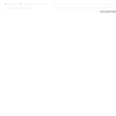
Главная
Интернет магазин
Доставка товаров в регионы: Киев, Харьков, Д
>
>
Винница, Львов, Тернополь, Житомир, Ровно, С
полезной техники
Комплексная раскрутка сайта
www.web-prom