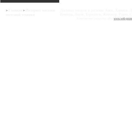
Главная
Интернет магазин
Доставка товаров в регионы: Киев, Харьков, Д
>
>
Винница, Львов, Тернополь, Житомир, Ровно, С
полезной техники
Комплексная раскрутка сайта
www.web-prom