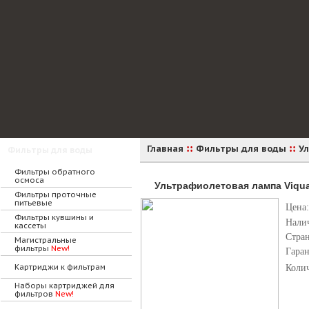
::
::
Главная
Фильтры для воды
У
Фильтры для воды
Фильтры обратного
осмоса
Ультрафиолетовая лампа Viqua 
Фильтры проточные
питьевые
Цена:
Фильтры кувшины и
Нали
кассеты
Стра
Магистральные
фильтры
New!
Гара
Картриджи к фильтрам
Коли
Наборы картриджей для
фильтров
New!