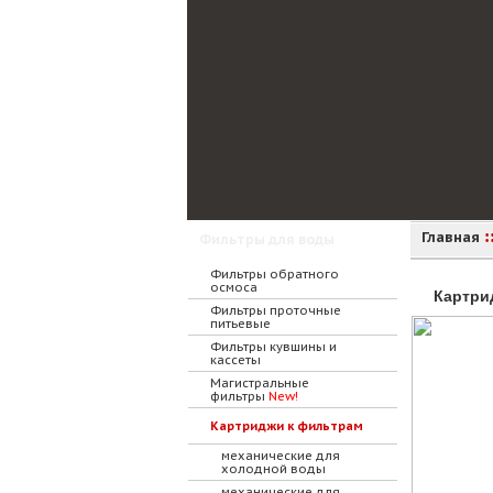
:
Главная
Фильтры для воды
Фильтры обратного
осмоса
Картри
Фильтры проточные
питьевые
Фильтры кувшины и
кассеты
Магистральные
фильтры
New!
Картриджи к фильтрам
механические для
холодной воды
механические для