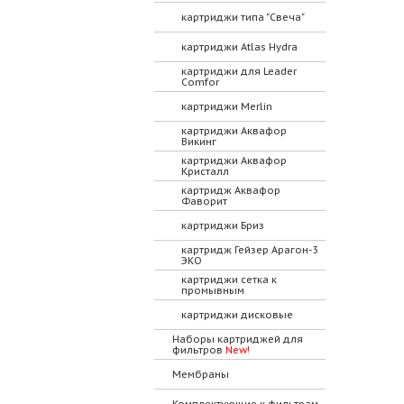
картриджи типа "Свеча"
картриджи Atlas Hydra
картриджи для Leader
Comfor
картриджи Merlin
картриджи Аквафор
Викинг
картриджи Аквафор
Кристалл
картридж Аквафор
Фаворит
картриджи Бриз
картридж Гейзер Арагон-3
ЭКО
картриджи сетка к
промывным
картриджи дисковые
Наборы картриджей для
фильтров
New!
Мембраны