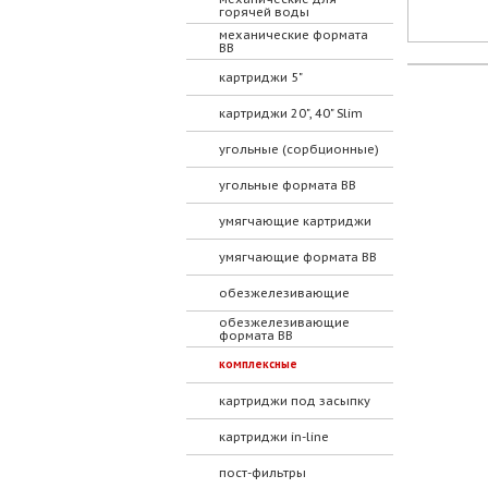
горячей воды
механические формата
ВВ
картриджи 5"
картриджи 20", 40" Slim
угольные (сорбционные)
угольные формата ВВ
умягчающие картриджи
умягчающие формата ВВ
обезжелезивающие
обезжелезивающие
формата ВВ
комплексные
картриджи под засыпку
картриджи in-line
пост-фильтры