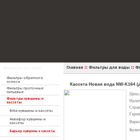
::
::
Главная
Фильтры для воды
Ф
Фильтры для воды
Фильтры обратного
осмоса
Кассета Новая вода NW-K164 (
Фильтры проточные
питьевые
Цена:
Фильтры кувшины и
Нали
кассеты
Стра
Brita кувшины и кассеты
Гара
Аквафор кувшины и
Вари
кассеты
Коли
Барьер кувшины и кассеты