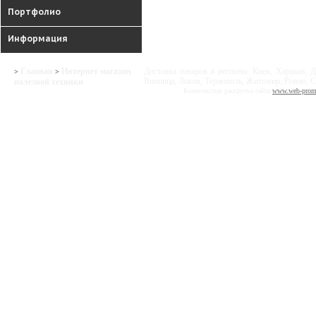
Портфолио
Информация
Главная
Интернет магазин
Доставка товаров в регионы: Киев, Харьков, Д
>
>
Винница, Львов, Тернополь, Житомир, Ровно, С
полезной техники
Комплексная раскрутка сайта
www.web-prom