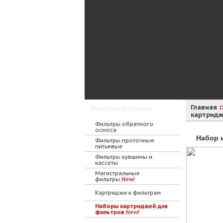
:
Главная
Фильтры для воды
картрид
Фильтры обратного
осмоса
Набор 
Фильтры проточные
питьевые
Фильтры кувшины и
кассеты
Магистральные
фильтры
New!
Картриджи к фильтрам
Наборы картриджей для
фильтров
New!