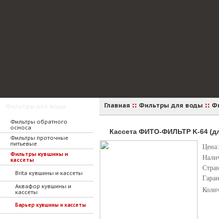
::
::
Главная
Фильтры для воды
Ф
Фильтры для воды
Фильтры обратного
осмоса
Кассета ФИТО-ФИЛЬТР K-64 (д
Фильтры проточные
питьевые
Цена:
Фильтры кувшины и
Нали
кассеты
Стра
Brita кувшины и кассеты
Гара
Аквафор кувшины и
Коли
кассеты
Барьер кувшины и кассеты