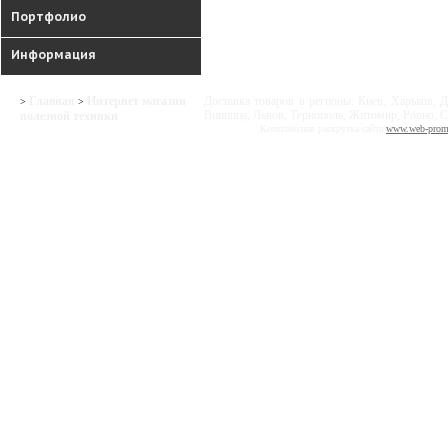
Портфолио
Информация
Главная
Интернет магазин
Доставка товаров в регионы: Киев, Харьков, Д
>
>
Винница, Львов, Тернополь, Житомир, Ровно, С
полезной техники
Комплексная раскрутка сайта
www.web-prom