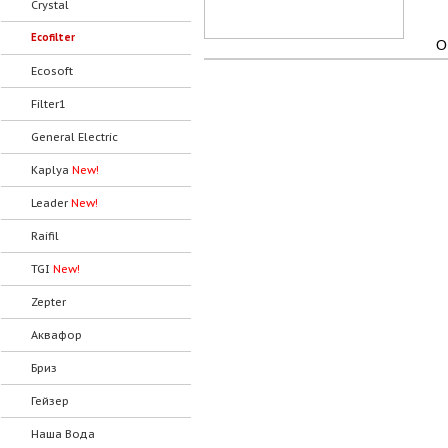
Crystal
Ecofilter
О
Ecosoft
Filter1
General Electric
Kaplya
New!
Leader
New!
Raifil
TGI
New!
Zepter
Аквафор
Бриз
Гейзер
Наша Вода