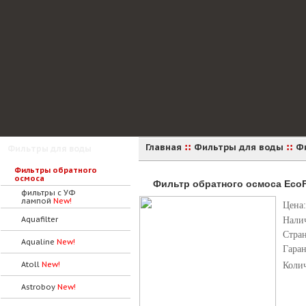
::
::
Главная
Фильтры для воды
Ф
Фильтры для воды
Фильтры обратного
осмоса
Фильтр обратного осмоса EcoFi
фильтры с УФ
лампой
New!
Цена:
Aquafilter
Нали
Стра
Aqualine
New!
Гара
Atoll
New!
Коли
Astroboy
New!