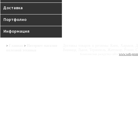
Доставка
Портфолио
Информация
Главная
Интернет магазин
Доставка товаров в регионы: Киев, Харьков, Д
>
>
Винница, Львов, Тернополь, Житомир, Ровно, С
полезной техники
Комплексная раскрутка сайта
www.web-prom