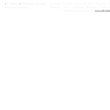
Главная
Интернет магазин
Доставка товаров в регионы: Киев, Харьков, Д
>
>
Винница, Львов, Тернополь, Житомир, Ровно, С
полезной техники
Комплексная раскрутка сайта
www.web-prom