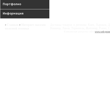
Портфолио
Информация
Главная
Интернет магазин
Доставка товаров в регионы: Киев, Харьков, Д
>
>
Винница, Львов, Тернополь, Житомир, Ровно, С
полезной техники
Комплексная раскрутка сайта
www.web-prom