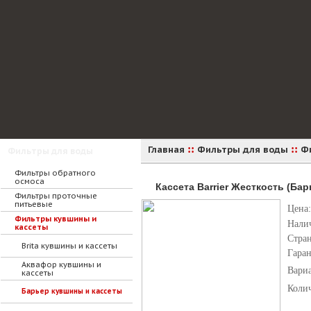
::
::
Главная
Фильтры для воды
Ф
Фильтры для воды
Фильтры обратного
осмоса
Кассета Barrier Жесткость (Бар
Фильтры проточные
питьевые
Цена:
Фильтры кувшины и
Нали
кассеты
Стра
Brita кувшины и кассеты
Гара
Аквафор кувшины и
Вари
кассеты
Коли
Барьер кувшины и кассеты