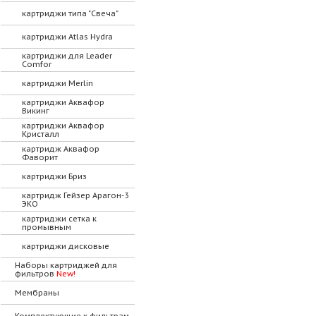
картриджи типа "Свеча"
картриджи Atlas Hydra
картриджи для Leader
Comfor
картриджи Merlin
картриджи Аквафор
Викинг
картриджи Аквафор
Кристалл
картридж Аквафор
Фаворит
картриджи Бриз
картридж Гейзер Арагон-3
ЭКО
картриджи сетка к
промывным
картриджи дисковые
Наборы картриджей для
фильтров
New!
Мембраны