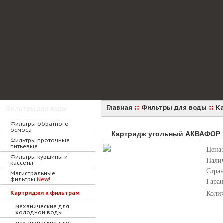
::
::
Главная
Фильтры для воды
К
Фильтры для воды
Фильтры обратного
осмоса
Картридж угольный АКВАФОР В
Фильтры проточные
питьевые
Цена:
Фильтры кувшины и
Нали
кассеты
Стра
Магистральные
фильтры
New!
Гара
Картриджи к фильтрам
Коли
механические для
холодной воды
механические для