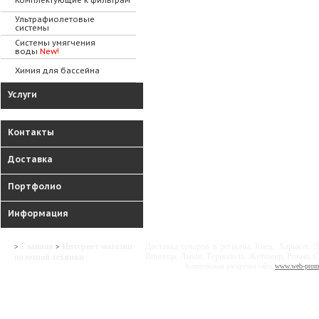
Комплектующие к фильтрам
Ультрафиолетовые
системы
Системы умягчения
воды
New!
Химия для бассейна
Услуги
Контакты
Доставка
Портфолио
Информация
Главная
Интернет магазин
Доставка товаров в регионы: Киев, Харьков, Д
>
>
Винница, Львов, Тернополь, Житомир, Ровно, С
полезной техники
Комплексная раскрутка сайта
www.web-prom