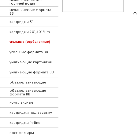
горячей воды
механические формата
ВВ
О
картриджи 5"
картриджи 20", 40" Slim
угольные (сорбционные)
угольные формата ВВ
умягчающие картриджи
умягчающие формата ВВ
обезжелезивающие
обезжелезивающие
формата ВВ
комплексные
картриджи под засыпку
картриджи in-line
пост-фильтры