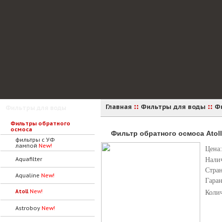
::
::
Главная
Фильтры для воды
Ф
Фильтры для воды
Фильтры обратного
осмоса
Фильтр обратного осмоса Atoll 
фильтры с УФ
лампой
New!
Цена:
Aquafilter
Нали
Стра
Aqualine
New!
Гара
Atoll
New!
Коли
Astroboy
New!