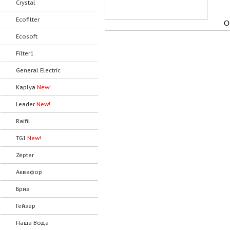
Crystal
Ecofilter
О
Ecosoft
Filter1
General Electric
Kaplya
New!
Leader
New!
Raifil
TGI
New!
Zepter
Аквафор
Бриз
Гейзер
Наша Вода