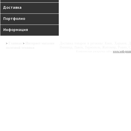
Доставка
Портфолио
Информация
Главная
Интернет магазин
Доставка товаров в регионы: Киев, Харьков, Д
>
>
Винница, Львов, Тернополь, Житомир, Ровно, С
полезной техники
Комплексная раскрутка сайта
www.web-prom