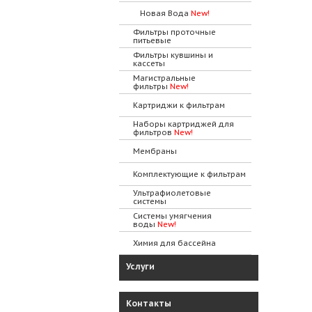
Новая Вода
New!
Фильтры проточные
питьевые
Фильтры кувшины и
кассеты
Магистральные
фильтры
New!
Картриджи к фильтрам
Наборы картриджей для
фильтров
New!
Мембраны
Комплектующие к фильтрам
Ультрафиолетовые
системы
Системы умягчения
воды
New!
Химия для бассейна
Услуги
Контакты