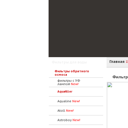
:
Главная
Фильтры для воды
Фильтры обратного
осмоса
Фильтр
фильтры с УФ
лампой
New!
Aquafilter
Aqualine
New!
Atoll
New!
Astroboy
New!