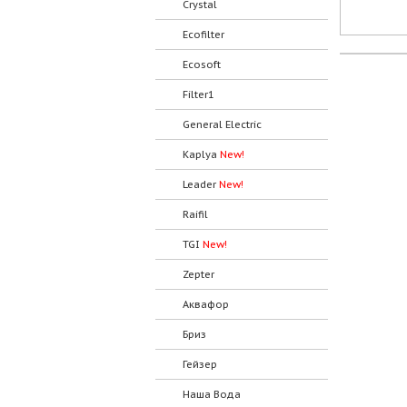
Crystal
Ecofilter
Ecosoft
Filter1
General Electric
Kaplya
New!
Leader
New!
Raifil
TGI
New!
Zepter
Аквафор
Бриз
Гейзер
Наша Вода