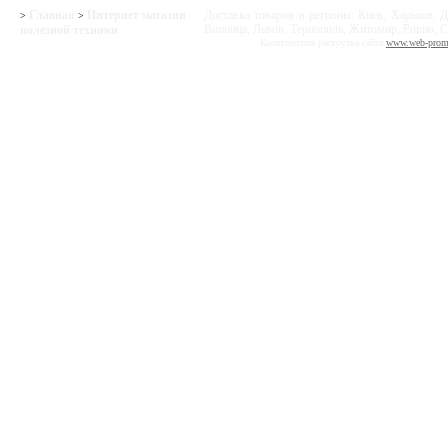
Главная
Интернет магазин
Доставка товаров в регионы: Киев, Харьков, Д
>
>
Винница, Львов, Тернополь, Житомир, Ровно, С
полезной техники
Комплексная раскрутка сайта
www.web-prom