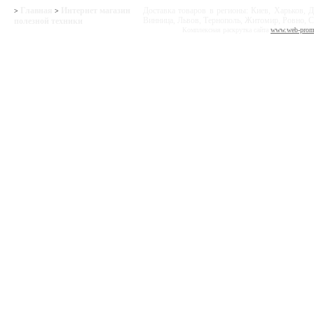
Главная
Интернет магазин
Доставка товаров в регионы: Киев, Харьков, Д
>
>
Винница, Львов, Тернополь, Житомир, Ровно, С
полезной техники
Комплексная раскрутка сайта
www.web-prom