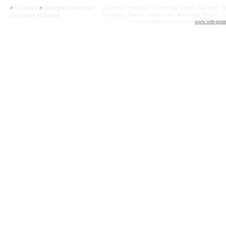
Главная
Интернет магазин
Доставка товаров в регионы: Киев, Харьков, Д
>
>
Винница, Львов, Тернополь, Житомир, Ровно, С
полезной техники
Комплексная раскрутка сайта
www.web-prom