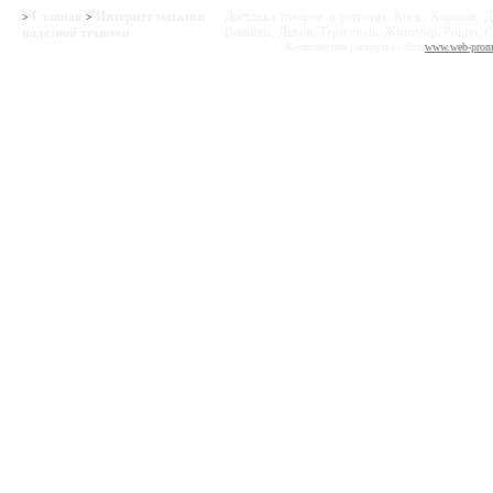
Главная
Интернет магазин
Доставка товаров в регионы: Киев, Харьков, Д
>
>
Винница, Львов, Тернополь, Житомир, Ровно, С
полезной техники
Комплексная раскрутка сайта
www.web-prom