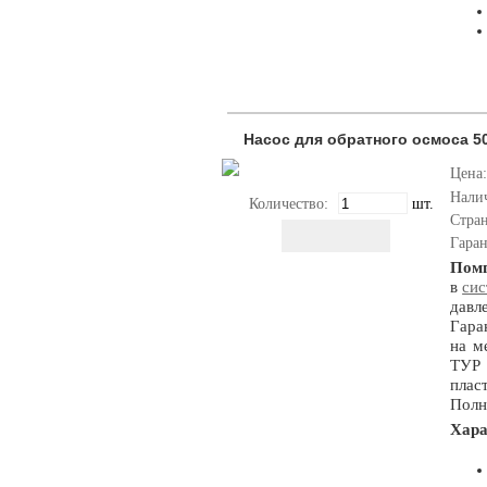
Насос для обратного осмоса 50
Цена:
Нали
Количество:
шт.
Стра
Гара
Пом
в
сис
давл
Гара
на м
ТУР 
плас
Полн
Хар