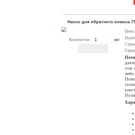
Насос для обратного осмоса 7
Цена:
Нали
Количество:
шт.
Стра
Гара
Помп
давл
том 
либо
Помп
галл
плас
Полн
Хара