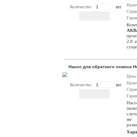
Нали
Количество:
шт.
Стра
Гара
Ком
АКВ
прои
2,8 
суще
Насос для обратного осмоса Н
Цена:
Нали
Количество:
шт.
Стра
Гара
Нас
(ком
случ
же 
разм
Хара