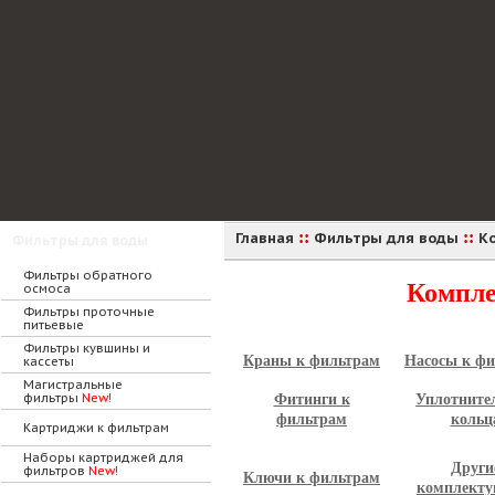
::
::
Главная
Фильтры для воды
К
Фильтры для воды
Фильтры обратного
Компле
осмоса
Фильтры проточные
питьевые
Фильтры кувшины и
Краны к фильтрам
Насосы к ф
кассеты
Магистральные
фильтры
New!
Фитинги к
Уплотните
фильтрам
кольц
Картриджи к фильтрам
Наборы картриджей для
Други
фильтров
New!
Ключи к фильтрам
комплект