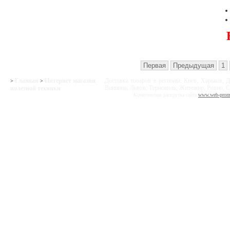
Первая
Предыдущая
1
Главная
Интернет магазин
Доставка товаров в регионы: Киев, Харьков, Д
>
>
Винница, Львов, Тернополь, Житомир, Ровно, С
полезной техники
Комплексная раскрутка сайта
www.web-prom