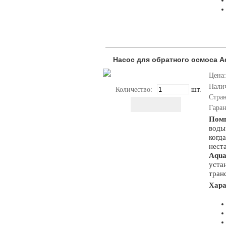
Насос для обратного осмоса Aq
Цена:
Нали
Количество:
шт.
Стра
Гара
Помп
воды
когд
нест
Aqu
уста
тран
Хар