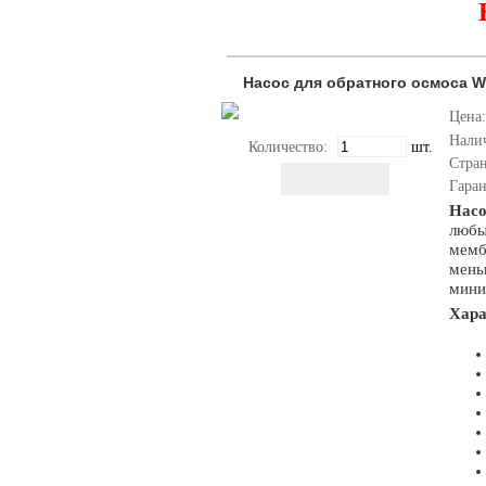
Насос для обратного осмоса W
Цена:
Нали
Количество:
шт.
Стра
Гара
Нас
любы
мемб
мень
мини
Хара