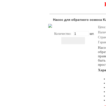
Насос для обратного осмоса Ka
Цена:
Нали
Количество:
шт.
Стра
Гара
Нас
обра
прав
быть
прос
Хар