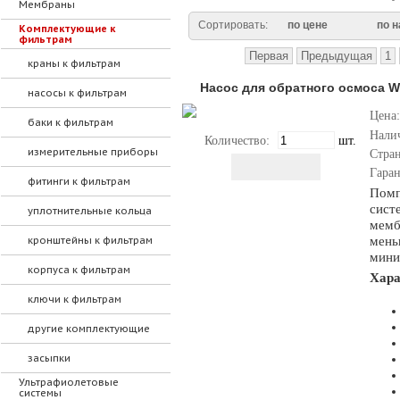
Мембраны
Сортировать:
по цене
по 
Комплектующие к
фильтрам
Первая
Предыдущая
1
краны к фильтрам
Насос для обратного осмоса W
насосы к фильтрам
Цена:
баки к фильтрам
Нали
Количество:
шт.
измерительные приборы
Стра
Гара
фитинги к фильтрам
Помп
сист
уплотнительные кольца
мемб
кронштейны к фильтрам
мень
мини
корпуса к фильтрам
Хара
ключи к фильтрам
другие комплектующие
засыпки
Ультрафиолетовые
системы